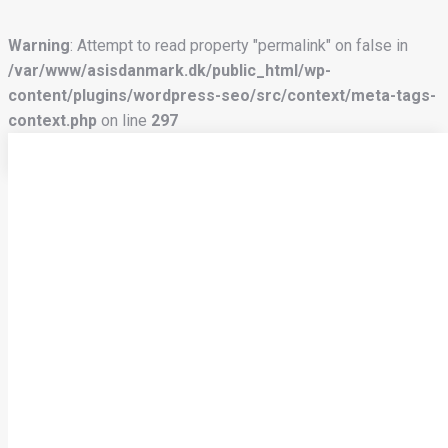
Warning
: Attempt to read property "permalink" on false in
/var/www/asisdanmark.dk/public_html/wp-
content/plugins/wordpress-seo/src/context/meta-tags-
context.php
on line
297
Skip to content
FORSIDE
NYHEDER
MEDLEMSSKAB
BLIV MEDLEM
UDVALG
EXECUTIVE PROTECTION